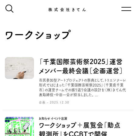
株式会社きてん
ワークショップ
「千葉国際芸術祭2025」運営
メンバー最終会議［企画運営］
市民参加型アートプロジェクトの祭典として、トリエンナーレ
形式ではじまった「千葉国際芸術祭2025」（千葉県千葉
市）の運営チームでの振り返り会議の設計を（株）きてん代
表取締役・中田一会が担当しました。 ...
企画 - 2025.12.30
お知らせ イベント出演
ワークショップ＋展覧会「動点
観測所」をCCBTで開催