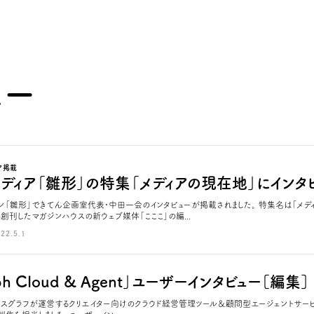
ュー
ア掲載
メディア「雛形」の特集「メディアの現在地」にインタ
ン「雛形」できてん企画室代表・中田一会のインタビューが掲載されました。 特集名は「メディ
に創刊したマガジンハウスの新ウェブ媒体「こここ」の編...
22.5.1
aph Cloud & Agent」ユーザーインタビュー［編集］
グラフが運営するクリエイター向けのクラウド経営管理ツール＆顧問型エージェントサービス「+gra