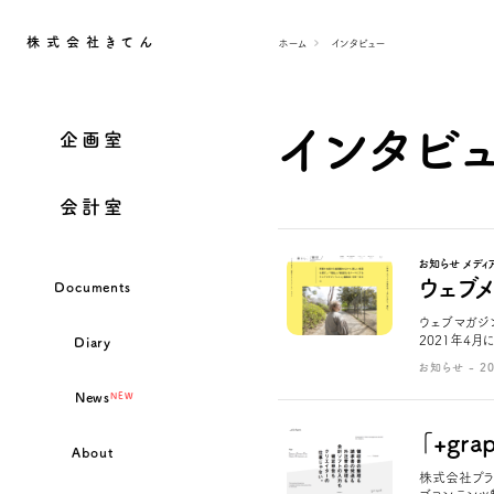
株式会社きてん
ホーム
インタビュー
インタビ
企画室
会計室
お知らせ メディ
ウェブ
Documents
ウェブマガジ
2021年4月
Diary
お知らせ - 20
News
NEW
「+gr
About
株式会社プラス