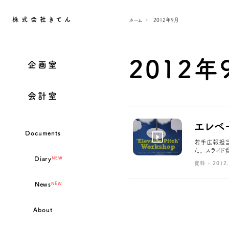
株式会社きてん
ホーム
2012年9月
2012年
企画室
会計室
エレベ
Documents
若手広報担当
た。 スライ
Diary
NEW
資料 - 2012.
News
NEW
About