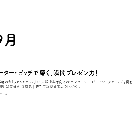
9月
ーター・ピッチで磨く、瞬間プレゼン力！
者の会「ワカタンカフェ」で、広報担当者向けの”エレベーター・ピッチ”ワークショップを開
ド資料 講座概要 講座名｜若手広報担当者の会「ワカタン...
9.14