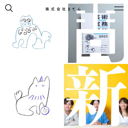
問
株式会社きてん
新