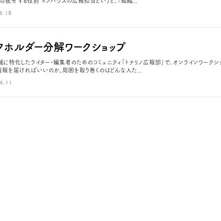
目配せする役割 インハウスの広報担当というと、「組織...
6.18
クホルダー分解ワークショップ
域に特化したライター・編集者のためのコミュニティ「トナリノ広報部」で、オンラインワークシ
情報を届ければいいのか。周囲を取り巻くのはどんな人た...
6.11