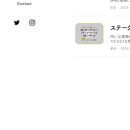
評判と関係に
Contact
日記 - 2020.
ステー
PR／広報領
てどのような
資料 - 2020.