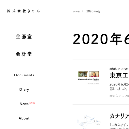
株式会社きてん
ホーム
2020年6月
2020年
企画室
会計室
お知らせ イベン
東京工
Documents
2020年6
話ししました。
Diary
お知らせ - 20
News
NEW
カナリ
About
「これはまず