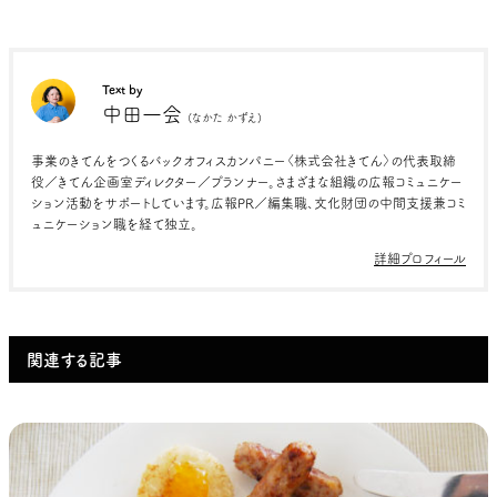
Text by
中田一会
(なかた かずえ)
事業のきてんをつくるバックオフィスカンパニー〈株式会社きてん〉の代表取締
役／きてん企画室ディレクター／プランナー。さまざまな組織の広報コミュニケー
ション活動をサポートしています。広報PR／編集職、文化財団の中間支援兼コミ
ュニケーション職を経て独立。
詳細プロフィール
関連する記事