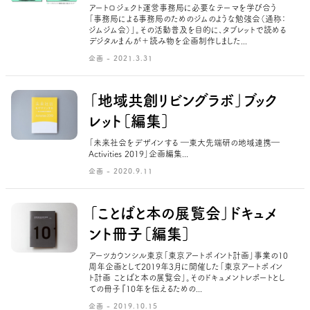
アートロジェクト運営事務局に必要なテーマを学び合う
「事務局による事務局のためのジムのような勉強会（通称：
ジムジム会）」。その活動普及を目的に、タブレットで読める
デジタルまんが＋読み物を企画制作しました...
企画 - 2021.3.31
「地域共創リビングラボ」ブック
レット［編集］
「未来社会をデザインする ―東大先端研の地域連携―
Activities 2019」企画編集...
企画 - 2020.9.11
「ことばと本の展覧会」ドキュメ
ント冊子［編集］
アーツカウンシル東京「東京アートポイント計画」事業の10
周年企画として2019年3月に開催した「東京アートポイン
ト計画 ことばと本の展覧会」。そのドキュメントレポートとし
ての冊子『10年を伝えるための...
企画 - 2019.10.15