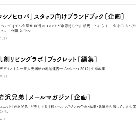
ウシノヒロバ」スタッフ向けブランドブック［企画］
ss について きてん企画室 00件のコメントが承認待ちです 新規 こんにちは、一会中田 さん
ュー 公開 タイトル...
1.29
共創リビングラボ」ブックレット［編集］
ザインする ―東大先端研の地域連携― Activities 2019」企画編集...
9.11
 岩沢兄弟」メールマガジン［企画］
ユニット「岩沢兄弟」が発行する月刊メールマガジンの企画・編集・執筆を担当しています。
も。...
4.1