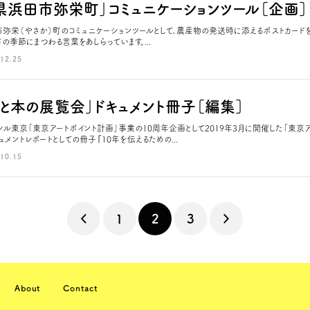
県浜田市弥栄町」コミュニケーションツール［企画］
弥栄（やさか）町のコミュニケーションツールとして、農産物の発送時に添えるポストカードを
の季節にまつわる言葉をあしらっています。...
12.25
ばと本の展覧会」ドキュメント冊子［編集］
シル東京「東京アートポイント計画」事業の10周年企画として2019年3月に開催した「東京
ュメントレポートとしての冊子『10年を伝えるための...
10.15
1
2
3
About
Contact