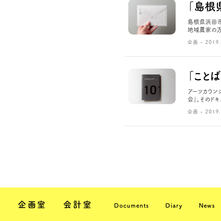
「島根
島根県浜田市
地域農家の方
企画 - 2019.
「こと
アーツカウン
会」。そのドキ
企画 - 2019.
企画室
会計室
Documents
Diary
News