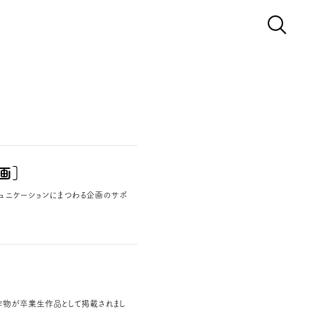
画］
ミュニケーションにまつわる企画のサポ
制作物が卒業生作品として掲載されまし