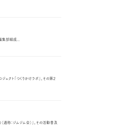
集部組成...
ジェクト「つくりかけラボ」。その第２
（通称：ジムジム会）」。その活動普及