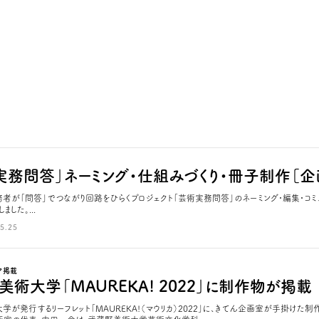
実務問答」ネーミング・仕組みづくり・冊子制作［企
者が「問答」でつながり回路をひらくプロジェクト「芸術実務問答」のネーミング・編集・コ
した。...
5.25
ア掲載
美術大学「MAUREKA! 2022」に制作物が掲載
学が発行するリーフレット「MAUREKA!（マウリカ）2022」に、きてん企画室が手掛けた