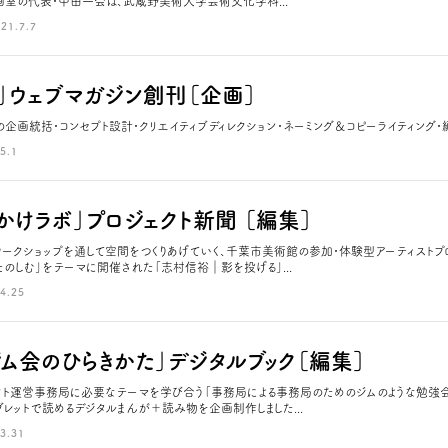
画室の代表・中田一会は、武蔵野美術大学芸術文化学科...
21.7.7
こ」ウェブマガジン創刊［企画］
の企画統括・コンセプト設計・クリエイティブディレクション・ネーミング＆コピーライティング・編
5.1
りかけラボ」プロジェクト新聞 ［編集］
ークショップを通して空間をつくりあげていく、千葉市美術館の参加・体験型アーティストプロ
たのしむ」をテーマに開催された「志村信裕｜影を投げる」...
4.25
ジム会のひらきかた」デジタルブック［編集］
クト運営事務局に必要なテーマを学び合う「事務局による事務局のためのジムのような勉強会
ブレットで読めるデジタルまんが＋読み物を企画制作しました...
3.31