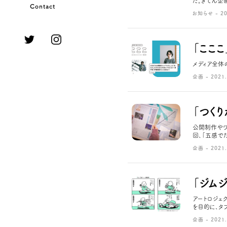
た。きてん企
Contact
お知らせ - 20
「ここ
メディア全体
企画 - 2021.
「つく
公開制作やワ
回、「五感で
企画 - 2021.
「ジム
アートロジェ
を目的に、タ
企画 - 2021.