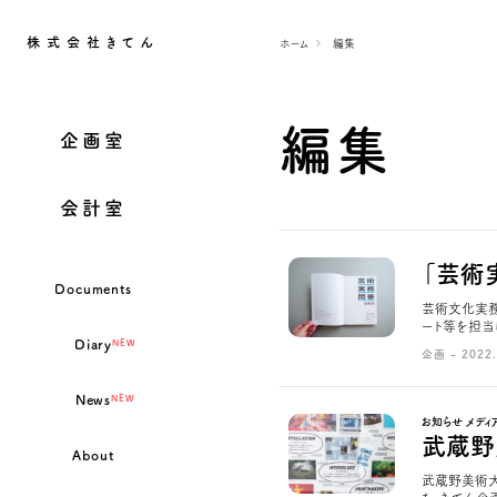
株式会社きてん
ホーム
編集
編集
企画室
会計室
「芸術
Documents
芸術文化実務
ート等を担当しま
Diary
NEW
企画 - 2022.
News
NEW
お知らせ メディ
武蔵野
About
武蔵野美術大