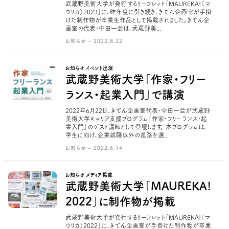
武蔵野美術大学が発行するリーフレット「MAUREKA!（マ
ウリカ）2023」に、昨年度に引き続き、きてん企画室が手掛
けた制作物が卒業生作品として掲載されました。きてん企
画室の代表・中田一会は、武蔵野美...
お知らせ - 2022.8.22
お知らせ イベント出演
武蔵野美術大学「作家・フリー
ランス・起業入門」で講演
2022年6月22日、きてん企画室代表・中田一会が武蔵野
美術大学キャリア支援プログラム「作家・フリーランス・起
業入門」のゲスト講師として登壇します。 本プログラムは、
学生に向け、企業就職以外の進路を選...
お知らせ - 2022.6.14
お知らせ メディア掲載
武蔵野美術大学「MAUREKA!
2022」に制作物が掲載
武蔵野美術大学が発行するリーフレット「MAUREKA!（マ
ウリカ）2022」に、きてん企画室が手掛けた制作物が卒業