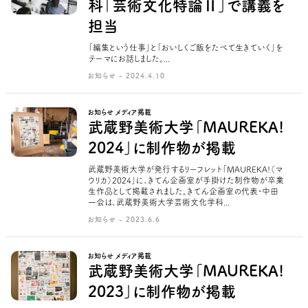
科「芸術文化特論Ⅱ」で講義を
担当
「編集という仕事」と「おいしくご飯をたべて生きていく」を
テーマにお話しました。...
お知らせ - 2024.4.10
お知らせ メディア掲載
武蔵野美術大学「MAUREKA!
2024」に制作物が掲載
武蔵野美術大学が発行するリーフレット「MAUREKA!（マ
ウリカ）2024」に、きてん企画室が手掛けた制作物が卒業
生作品として掲載されました。きてん企画室の代表・中田
一会は、武蔵野美術大学芸術文化学科...
お知らせ - 2023.6.6
お知らせ メディア掲載
武蔵野美術大学「MAUREKA!
2023」に制作物が掲載