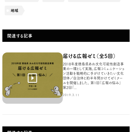
地域
関連する記事
届ける広報ゼミ（全5回）
2018年度徳島県あわ文化可能性創造事
業の一環として実施。広報コミュニケーショ
ン活動を戦略的に手がけていきたい文化
団体／自治体と約半年間かけてゼミナー
ルを開催しました。 第1回「広報の悩み」
第2回「...
2019.3.11