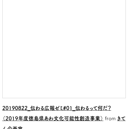
20190822_伝わる広報ゼミ#01_伝わるって何だ？
（2019年度徳島県あわ文化可能性創造事業）
from
きて
ん企画室